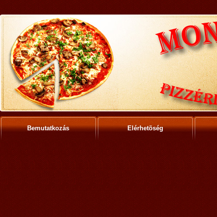
Bemutatkozás
Elérhetõség