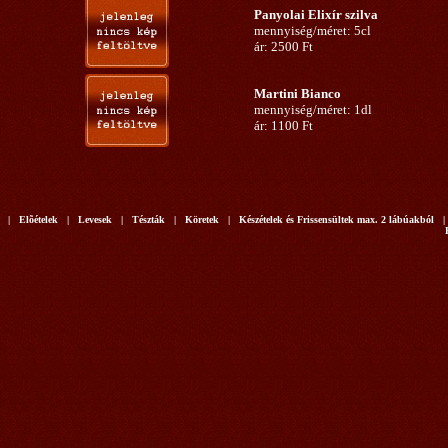
Panyolai Elixír szilva
mennyiség/méret: 5cl
ár: 2500 Ft
Martini Bianco
mennyiség/méret: 1dl
ár: 1100 Ft
| Elõételek | Levesek | Tészták | Köretek | Készételek és Frissensültek max. 2 lábúakból |